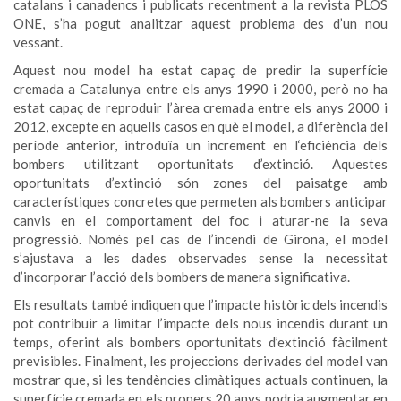
catalans i canadencs i publicats recentment a la revista PLOS
ONE, s’ha pogut analitzar aquest problema des d’un nou
vessant.
Aquest nou model ha estat capaç de predir la superfície
cremada a Catalunya entre els anys 1990 i 2000, però no ha
estat capaç de reproduir l’àrea cremada entre els anys 2000 i
2012, excepte en aquells casos en què el model, a diferència del
període anterior, introduïa un increment en l‘eficiència dels
bombers utilitzant oportunitats d’extinció. Aquestes
oportunitats d’extinció són zones del paisatge amb
característiques concretes que permeten als bombers anticipar
canvis en el comportament del foc i aturar-ne la seva
progressió. Només pel cas de l’incendi de Girona, el model
s’ajustava a les dades observades sense la necessitat
d’incorporar l’acció dels bombers de manera significativa.
Els resultats també indiquen que l’impacte històric dels incendis
pot contribuir a limitar l’impacte dels nous incendis durant un
temps, oferint als bombers oportunitats d’extinció fàcilment
previsibles. Finalment, les projeccions derivades del model van
mostrar que, si les tendències climàtiques actuals continuen, la
superfície cremada en els propers 20 anys podria augmentar en