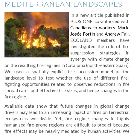
MEDITERRANEAN LANDSCAPES
In a new article published in
PLOS ONE, co-authored with
Canadians co-workers,
Marie
Josée Fortin
and
Andrew
Fall,
ECOLAND members have
investigated the role of fire
suppression strategies in
synergy with climate change
on the resulting fire regimes in Catalonia (north-eastern Spain).
We used a spatially-explicit fire-succession model at the
landscape level to test whether the use of different fire-
fighting opportunities related to observed reductions in fire
spread rates and effective fire sizes, and hence changes in the
fire regime.
Available data show that future changes in global change
drivers may lead to an increasing impact of fires on terrestrial
ecosystems worldwide. Yet, fire regime changes in highly
humanised fire-prone regions are difficult to predict because
fire effects may be heavily mediated by human activities We