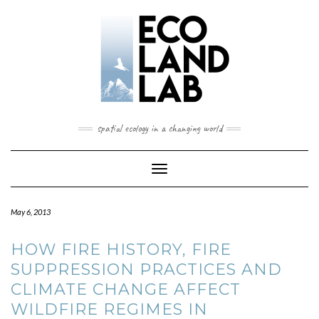
spatial ecology in a changing world
Toggle
Navigation
May 6, 2013
HOW FIRE HISTORY, FIRE
SUPPRESSION PRACTICES AND
CLIMATE CHANGE AFFECT
WILDFIRE REGIMES IN