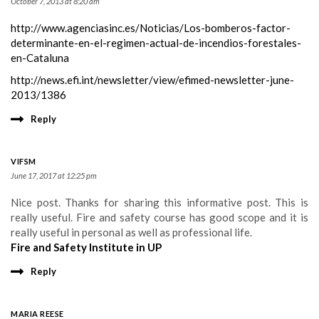
October 7, 2013 at 8:20 am
http://www.agenciasinc.es/Noticias/Los-bomberos-factor-
determinante-en-el-regimen-actual-de-incendios-forestales-
en-Cataluna
http://news.efi.int/newsletter/view/efimed-newsletter-june-
2013/1386
Reply
VIFSM
June 17, 2017 at 12:25 pm
Nice post. Thanks for sharing this informative post. This is
really useful. Fire and safety course has good scope and it is
really useful in personal as well as professional life.
Fire and Safety Institute in UP
Reply
MARIA REESE