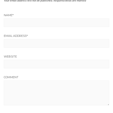
Your email address will not be published.
Required fields are marked
*
NAME
*
EMAIL ADDRESS
*
WEBSITE
COMMENT