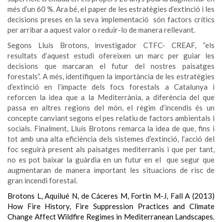
més d’un 60 %. Ara bé, el paper de les estratègies d’extinció i les
decisions preses en la seva implementació són factors crítics
per arribar a aquest valor o reduir-lo de manera rellevant.
Segons Lluís Brotons, investigador CTFC- CREAF, “els
resultats d’aquest estudi ofereixen un marc per guiar les
decisions que marcaran el futur del nostres paisatges
forestals”. A més, identifiquen la importància de les estratègies
d’extinció en l’impacte dels focs forestals a Catalunya i
reforcen la idea que a la Mediterrània, a diferència del que
passa en altres regions del món, el règim d’incendis és un
concepte canviant segons el pes relatiu de factors ambientals i
socials. Finalment, Lluís Brotons remarca la idea de que, fins i
tot amb una alta eficiència dels sistemes d’extinció, l’acció del
foc seguirà present als paisatges mediterranis i que per tant,
no es pot baixar la guàrdia en un futur en el que segur que
augmentaran de manera important les situacions de risc de
gran incendi forestal.
Brotons L, Aquilué N, de Cáceres M, Fortin M-J, Fall A (2013)
How Fire History, Fire Suppression Practices and Climate
Change Affect Wildfire Regimes in Mediterranean Landscapes.