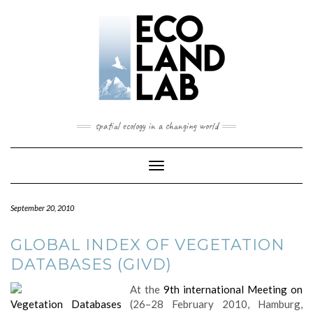
spatial ecology in a changing world
Toggle
Navigation
September 20, 2010
GLOBAL INDEX OF VEGETATION
DATABASES (GIVD)
At the
9th international Meeting on
Vegetation Databases
(26–28 February 2010, Hamburg,