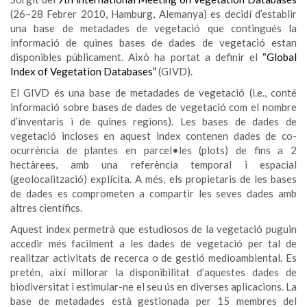
(26–28 Febrer 2010, Hamburg, Alemanya) es decidí d’establir
una base de metadades de vegetació que contingués la
informació de quines bases de dades de vegetació estan
disponibles públicament. Això ha portat a definir el
“Global
Index of Vegetation Databases”
(GIVD).
El GIVD és una base de metadades de vegetació (i.e., conté
informació sobre bases de dades de vegetació com el nombre
d’inventaris i de quines regions). Les bases de dades de
vegetació incloses en aquest index contenen dades de co-
ocurrència de plantes en parcel•les (plots) de fins a 2
hectàrees, amb una referència temporal i espacial
(geolocalització) explícita. A més, els propietaris de les bases
de dades es comprometen a compartir les seves dades amb
altres científics.
Aquest index permetrà que estudiosos de la vegetació puguin
accedir més facilment a les dades de vegetació per tal de
realitzar activitats de recerca o de gestió medioambiental. Es
pretén, així millorar la disponibilitat d’aquestes dades de
biodiversitat i estimular-ne el seu ús en diverses aplicacions. La
base de metadades està gestionada per 15 membres del