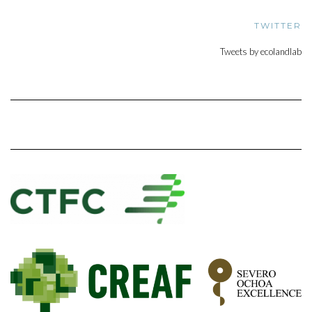
TWITTER
Tweets by ecolandlab