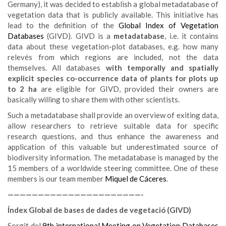
Germany), it was decided to establish a global metadatabase of
vegetation data that is publicly available. This initiative has
lead to the definition of the
Global Index of Vegetation
Databases
(GIVD). GIVD is a
metadatabase
, i.e. it contains
data about these vegetation-plot databases, e.g. how many
relevés from which regions are included, not the data
themselves. All databases
with temporally and spatially
explicit species co-occurrence data of plants for plots up
to 2 ha
are eligible for GIVD, provided their owners are
basically willing to share them with other scientists.
Such a metadatabase shall provide an overview of exiting data,
allow researchers to retrieve suitable data for specific
research questions, and thus enhance the awareness and
application of this valuable but underestimated source of
biodiversity information. The metadatabase is managed by the
15 members of a worldwide steering committee. One of these
members is our team member
Miquel de Cáceres
.
——————————————————————-
Índex Global de bases de dades de vegetació (GIVD)
Sorgit del
9th international Meeting on Vegetation Databases