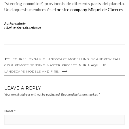
“steering commitee”, provinents de diferents parts del planeta.
Un d’aquests membres és el
nostre company Miquel de Cáceres
.
Author:
admin
Filed Under:
Lab Activities
COURSE: DYNAMIC LANDSCAPE MODELLING BY ANDREW FALL
GIS & REMOTE SENSING MASTER PROJECT: NÚRIA AQUILUÉ.
LANDSCAPE MODELS AND FIRE.
LEAVE A REPLY
Your email address will not be published.
Required fields are marked
*
NAME
*